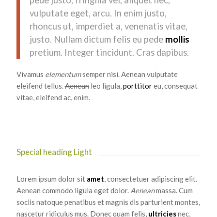
vulputate eget, arcu. In enim justo,
rhoncus ut, imperdiet a, venenatis vitae,
justo. Nullam dictum felis eu pede
mollis
pretium. Integer tincidunt. Cras dapibus.
Vivamus
elementum
semper nisi. Aenean vulputate
eleifend tellus.
Aenean
leo ligula,
porttitor
eu, consequat
vitae, eleifend ac, enim.
Special heading Light
Lorem ipsum dolor sit
amet
, consectetuer adipiscing elit.
Aenean commodo ligula eget dolor.
Aenean
massa. Cum
sociis natoque penatibus et magnis dis parturient montes,
nascetur ridiculus mus. Donec quam felis,
ultricies
nec,