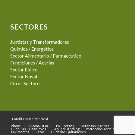
SECTORES
Juntistas y Transformadores
Química / Energética
Sector Alimentario / Farmacéutico
Fundiciones / Acerías
Sector Eólico
Sector Naval
Otros Sectores
-
Enfold Theme by Kriesi
Viton™
Silicona SILAG
Poliuretano
Defensas Marinas
Cuchillas Quitanieves
Ground Handling
Protección Térmica
Pavimentos
Otros
Cuchillas Quitanieves