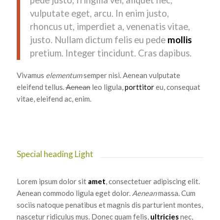
vulputate eget, arcu. In enim justo,
rhoncus ut, imperdiet a, venenatis vitae,
justo. Nullam dictum felis eu pede
mollis
pretium. Integer tincidunt. Cras dapibus.
Vivamus
elementum
semper nisi. Aenean vulputate
eleifend tellus.
Aenean
leo ligula,
porttitor
eu, consequat
vitae, eleifend ac, enim.
Special heading Light
Lorem ipsum dolor sit
amet
, consectetuer adipiscing elit.
Aenean commodo ligula eget dolor.
Aenean
massa. Cum
sociis natoque penatibus et magnis dis parturient montes,
nascetur ridiculus mus. Donec quam felis,
ultricies
nec,