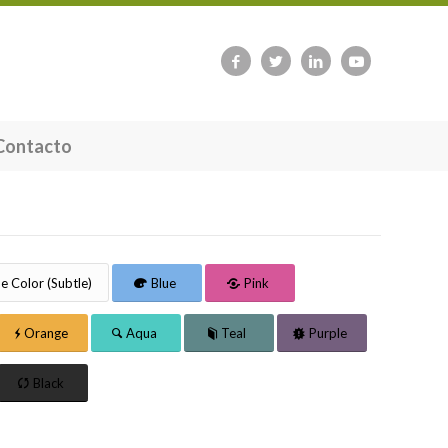
Contacto
 Color (Subtle)
Blue
Pink
Orange
Aqua
Teal
Purple
Black