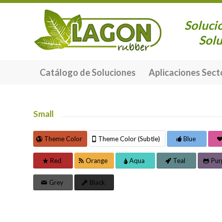
Soluci
Solu
Catálogo de Soluciones
Aplicaciones Sect
Small
Theme Color
Theme Color (Subtle)
Blue
Red
Orange
Aqua
Teal
Pur
Grey
Black