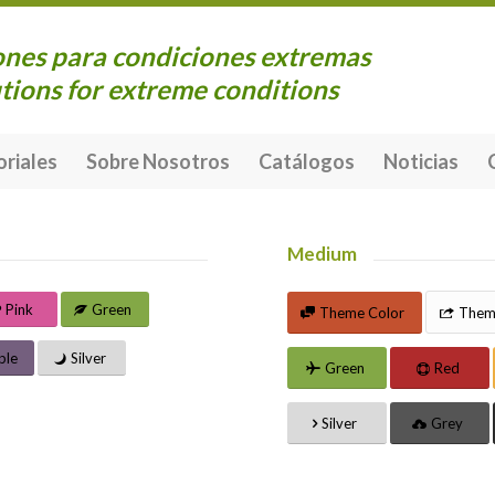
ones para condiciones extremas
tions for extreme conditions
oriales
Sobre Nosotros
Catálogos
Noticias
Medium
Pink
Green
Theme Color
Theme
ple
Silver
Green
Red
Silver
Grey